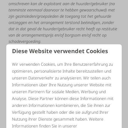
omschreven
kan
de
exploitant
aan
de
huurder/gebruiker
(na
tenminste
eenmaal
daarvoor
te
hebben
gewaarschuwd)
met
zijn
gezinsleden/groepsleden
de
toegang
tot
het
gehuurde
ontzeggen
en
het
arrangement
terstond
beëindigen,
zonder
dat
in
dat
geval
de
huurder/gebruiker
recht
heeft
op
restitutie
van
de
arrangementsprijs
en/of
borgsom
en/of
recht
op
schadevergoeding.
Diese Website verwendet Cookies
De
exploitant
is
niet
aansprakelijk
voor
letsel
dat
gedurende
de
arrangementsperiode
aan
personen
overkomt,
noch
voor
diefstal
of
beschadiging
van
eigendommen
van
de
Wir verwenden Cookies, um Ihre Benutzererfahrung zu
huurder/gebruiker
en
de
zijnen,
door
welke
oorzaak
deze
ook
optimieren, personalisierte Inhalte bereitzustellen und
is
ontstaan.
De
huurder/gebruiker
is
volledig
verantwoordelijk
unseren Datenverkehr zu analysieren. Wir teilen auch
en
aansprakelijk
voor
alle
schade
en/of
overlast
van
al
Informationen über Ihre Nutzung unserer Website mit
diegenen,
die
bij
het
op
bezoek
komen
en/of
met
hem
in
het
unseren Partnern für soziale Medien, Werbung und
gehuurde
verblijven.
Overtredingen
van
deze
overeenkomst
Analyse. Diese Partner können diese Informationen mit
door
de
in
de
vorige
zin
bedoelde
personen
worden
volledig
anderen Informationen kombinieren, die Sie ihnen zur
aan
de
huurder
toegerekend.
Verfügung gestellt haben oder die sie aufgrund Ihrer
De
oplevering
van
het
gehuurde
dient
opgeruimd,
stof
en
Nutzung ihrer Dienste gesammelt haben. Weitere
vetvrij
te
geschieden,
afvalemmers
leeg
en
voor
zover
het
Informationen finden Sie in unserer