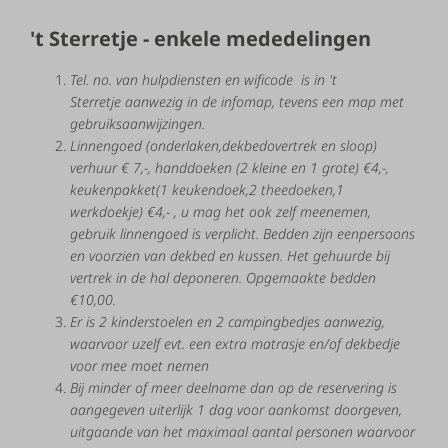
't Sterretje - enkele mededelingen
Tel.
no.
van hulpdiensten en wificode is in 't
Sterretje
aanwezig in de infomap, tevens een map met
gebruiksaanwijzingen.
Linnengoed
(onderlaken,dekbedovertrek en sloop)
verhuur
€ 7
,-,
handdoeken
(2 kleine en 1 grote) €
4,-,
keukenpakket(1 keukendoek,2 theedoeken,1
werkdoekje)
€
4,-
,
u
mag
het
ook
zelf
meenemen,
gebruik
linnengoed
is
verplicht.
Bedden
zijn
eenpersoons
en
voorzien
van
dekbed
en
kussen.
Het
gehuurde
bij
vertrek
in
de
hal
deponeren. Opgemaakte bedden
€10,00.
Er
is 2
kinderstoelen
en
2
campingbedjes
aanwezig,
waarvoor
uzelf
evt.
een
extra
matrasje
en/of
dekbedje
voor
mee
moet
nemen
Bij
m
inder
of
meer
deelname
dan
op
de
reservering
is
aangegeven
uiterlijk 1
dag
voor aankomst
doorgeven,
uitgaande van het maximaal aantal personen waarvoor