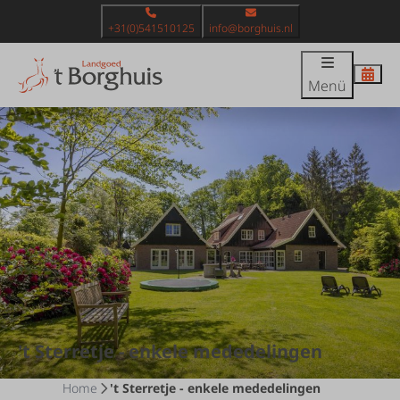
+31(0)541510125
info@borghuis.nl
Menü
't Sterretje - enkele mededelingen
Home
't Sterretje - enkele mededelingen