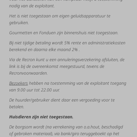
nodig
van
de
exploitant.
Het is niet toegestaan om eigen geluidsapparatuur te
gebruiken.
Gourmetten en Fonduen zijn binnenshuis niet toegestaan.
Bij
niet
tijdige
betaling
wordt
5%
rente
en
administratiekosten
berekend
en
daarna
elke
maand
2%
.
Via
de
Recron
kunt
u
een
annuleringsverzekering
afsluiten,
de
link is bij
de
overeenkomst
meegestuurd,
tevens
de
R
ecronvoorwaarden.
Bezoekers
hebben
na
toestemming
van
de
exploitant
toegang
van
9.00
uur
tot
22.00
uur.
De
huurder/gebruiker
dient
daar
een
vergoeding
voor
te
betalen.
Huisdieren
zijn
niet
toegestaan.
De
borgsom
wordt
(na
verrekening
van
o.a.
hout
,
beschadigd
of
gebroken
materiaal),
via
bank/giro
teruggeboekt
op
het