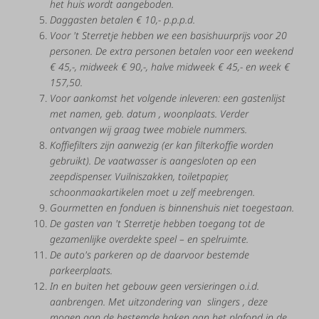
het huis wordt aangeboden.
Daggasten betalen € 10,- p.p.p.d.
Voor 't Sterretje hebben we een basishuurprijs voor 20
personen. De extra personen betalen voor een weekend
€ 45,-, midweek € 90,-, halve midweek € 45,- en week €
157,50.
Voor
aankomst
het volgende
inleveren:
een
gasten
lijst
met
namen, geb. datum
, woonplaats. Verder
ontvangen wij graag twee mobiele nummers.
Koffiefilters zijn aanwezig (er kan filterkoffie worden
gebruikt).
De
vaatwasser
is
aangesloten
op
een
zeepdispenser.
Vuilniszakken,
toiletpapier,
schoonmaakartikelen moet u zelf meebrengen.
Gourmetten en fonduen is binnenshuis niet toegestaan.
De
gasten
van 't Sterretje hebben to
egang
tot
de
gezamenlijke
overdekte
speel
–
en
spelruimte.
De
auto's
parkeren
op
de
daarvoor
bestemde
parkeerplaats.
In
en
buiten
het
gebouw
geen
versieringen
o.i.d.
aanbrengen. Met uitzondering van
slingers
, deze
mogen aan de bestemde haken aa
n
het
plafond
in
de