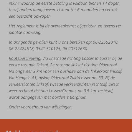
rek.nr.
waarop
de
eerste
betaling
is
voldaan binnen 14 dagen,
tenzij anders aangegeven.
U kunt tot 6 maanden na vertrek
een overzicht opvragen.
Het
reglement
is
bij
de
overeenkomst
bijgesloten
en
tevens
ter
plaatse
aanwezig.
In
dringende
gevallen
kunt
u
ons
bereiken
op: 06
-
22552010,
06-22424618,
0541-510125, 06-20717630.
Routebeschrijving:
Via
Enschede
richting
Losser.
In
Losser
bij
de
eerste
rotonde
linksaf,
2
e
rotonde
linksaf
richting
Oldenzaal.
Na
ongeveer
3
km
voor
een
bushalte
aan
de
linkerkant
linksaf.
Via
Hengelo
A1,
afslag
Oldenzaal
Zuid/Losser
no.
33.
Bij
de
verkeerslichten
linksaf,
tweede
verkeerslichten
rechtsaf.
Direct
weer
rechtsaf
richting Losser/Gronau,
na
3,5
km.
rechtsaf,
wordt
aangegeven
met
borden
't
B
orghuis.
Onder voorbehoud van wijzigingen.