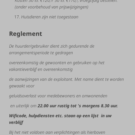
Kosten
30
ltr.
€120
,-/ 50
ltr.
€
170,-,
vroegtijdig
bestellen.
(onder voorbehoud van prijswijzigingen)
Huisdieren zijn niet toegestaan
Reglement
De
huurder/gebruiker
dient
zich
gedurende
de
arrangementsperiode
te
gedragen
overeenkomstig
de gewoonten
en
gebruiken
op
het
vakantieverblijf
en
overeenkomstig
de
aanwijzingen
van
de
exploitant. Met
name
dient
te
worden
gewaakt
voor
geluidsoverlast
voor
medebewoners
en
omwonenden
en uiterlijk
om
22.00
uur
rustig
tot
's
morgens
8.30
uur.
W
ificode,
hulpdiensten
etc.
staan
op
een
lijst
in
uw
verblijf
Bij
het
niet
voldoen
aan
verplichtingen
als
hierboven