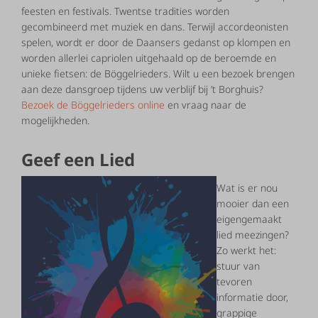
feesten en festivals. Twentse tradities worden
gecombineerd met muziek en dans. Terwijl accordeonisten
spelen, wordt er door de Daansers gedanst op klompen en
worden allerlei capriolen uitgehaald op de beroemde en
unieke fietsen: de Böggelrieders. Wilt u een bezoek brengen
aan deze dansgroep tijdens uw verblijf bij ’t Borghuis?
Bezoek de Böggelrieders online
en vraag naar de
mogelijkheden.
Geef een Lied
Wat is er nou
mooier dan een
eigengemaakt
lied meezingen?
Zo werkt het:
stuur van
tevoren
informatie door,
grappige