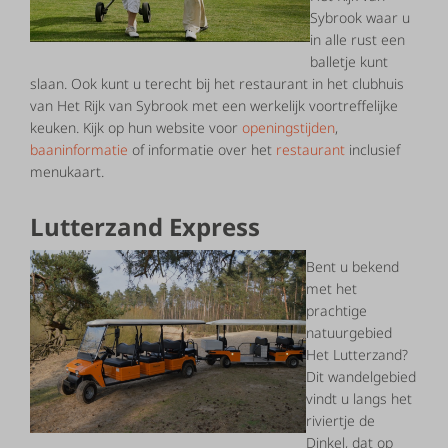
Sybrook waar u
in alle rust een
balletje kunt
slaan. Ook kunt u terecht bij het restaurant in het clubhuis
van Het Rijk van Sybrook met een werkelijk voortreffelijke
keuken. Kijk op hun website voor
openingstijden
,
baaninformatie
of informatie over het
restaurant
inclusief
menukaart.
Lutterzand Express
Bent u bekend
met het
prachtige
natuurgebied
Het Lutterzand?
Dit wandelgebied
vindt u langs het
riviertje de
Dinkel, dat op