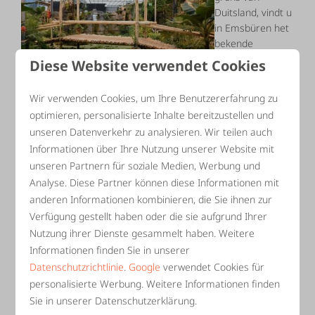
Duitsland, vindt u
in Emsbüren het
bekende
Emsflower
. Deze
Diese Website verwendet Cookies
grote
plantenkwekerij
Wir verwenden Cookies, um Ihre Benutzererfahrung zu
heeft vele bezienswaardigheden die zeker de moeite waard
optimieren, personalisierte Inhalte bereitzustellen und
zijn: een grote showkas met talloze planten, vlindertuin met
unseren Datenverkehr zu analysieren. Wir teilen auch
vlinders uit tropische gebieden en tropentuin met onder
Informationen über Ihre Nutzung unserer Website mit
andere papegaaien. Voor een hapje en een drankje kunt u
unseren Partnern für soziale Medien, Werbung und
terecht in het restaurant. De kwekerij is rolstoelvriendelijk.
Analyse. Diese Partner können diese Informationen mit
anderen Informationen kombinieren, die Sie ihnen zur
Arboretum in De Lutte
Verfügung gestellt haben oder die sie aufgrund Ihrer
Nutzung ihrer Dienste gesammelt haben. Weitere
Dichtbij
Landgoed ’t
Informationen finden Sie in unserer
Borghuis vindt u
Datenschutzrichtlinie
.
Google
verwendet Cookies für
het pittoreske
personalisierte Werbung. Weitere Informationen finden
plaatsje De Lutte
Sie in unserer Datenschutzerklärung.
met het