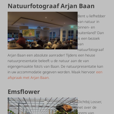
Natuurfotograaf Arjan Baan
Bent u liefhebber
van natuur in
binnen- en
buitenland? Dan
is een bezoek
van
natuurfotograaf
Arjan Baan een absolute aanrader! Tijdens een heuse
natuurpresentatie beleeft u de natuur aan de van
eigengemaakte foto’s van Baan. De natuurpresentatie kan
in uw accommodatie gegeven worden. Maak hiervoor
een
afspraak met Arjan Baan
.
Emsflower
Dichtbij Losser,
net over de
grens van