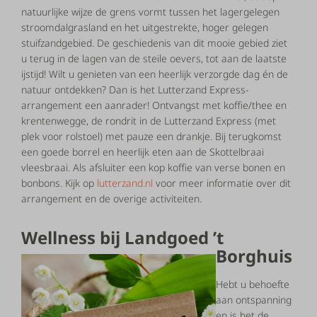
natuurlijke wijze de grens vormt tussen het lagergelegen
stroomdalgrasland en het uitgestrekte, hoger gelegen
stuifzandgebied. De geschiedenis van dit mooie gebied ziet
u terug in de lagen van de steile oevers, tot aan de laatste
ijstijd! Wilt u genieten van een heerlijk verzorgde dag én de
natuur ontdekken? Dan is het Lutterzand Express-
arrangement een aanrader! Ontvangst met koffie/thee en
krentenwegge, de rondrit in de Lutterzand Express (met
plek voor rolstoel) met pauze een drankje. Bij terugkomst
een goede borrel en heerlijk eten aan de Skottelbraai
vleesbraai. Als afsluiter een kop koffie van verse bonen en
bonbons. Kijk op
lutterzand.nl
voor meer informatie over dit
arrangement en de overige activiteiten.
Wellness bij Landgoed ’t
Borghuis
Hebt u behoefte
aan ontspanning
en is het de