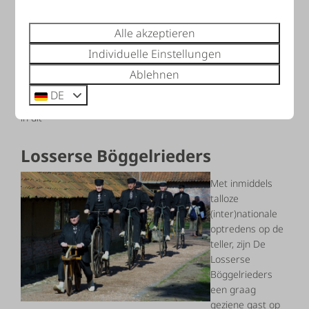
prachtige
Arboretum
Alle akzeptieren
Poortbulten
. Dit is een historisch bomenpark met maar
Individuelle Einstellungen
liefst 2.500 bomen en heesters van over de hele wereld,
verdeeld over wel 1.000 soorten. Elk jaargetijde heeft zijn
Ablehnen
eigen charme. Interessante toevoeging aan dit bomenpark
DE
is het later aangelegde poelenlandschap. De wandelroutes
in dit
Losserse Böggelrieders
Met inmiddels
talloze
(inter)nationale
optredens op de
teller, zijn De
Losserse
Böggelrieders
een graag
geziene gast op