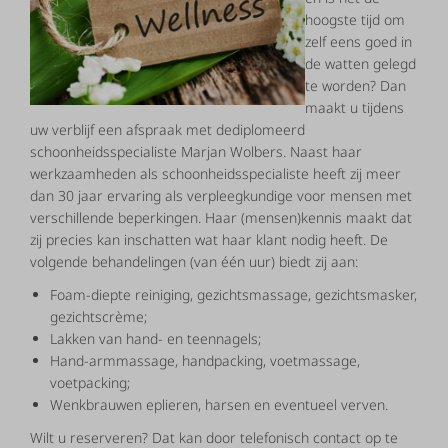
hoogste tijd om
zelf eens goed in
de watten gelegd
te worden? Dan
maakt u tijdens
uw verblijf een afspraak met dediplomeerd
schoonheidsspecialiste Marjan Wolbers. Naast haar
werkzaamheden als schoonheidsspecialiste heeft zij meer
dan 30 jaar ervaring als verpleegkundige voor mensen met
verschillende beperkingen. Haar (mensen)kennis maakt dat
zij precies kan inschatten wat haar klant nodig heeft. De
volgende behandelingen (van één uur) biedt zij aan:
Foam-diepte reiniging, gezichtsmassage, gezichtsmasker,
gezichtscrème;
Lakken van hand- en teennagels;
Hand-armmassage, handpacking, voetmassage,
voetpacking;
Wenkbrauwen eplieren, harsen en eventueel verven.
Wilt u reserveren? Dat kan door telefonisch contact op te