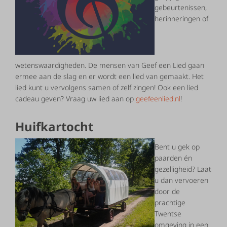
gebeurtenissen,
herinneringen of
wetenswaardigheden. De mensen van Geef een Lied gaan
ermee aan de slag en er wordt een lied van gemaakt. Het
lied kunt u vervolgens samen of zelf zingen! Ook een lied
cadeau geven? Vraag uw lied aan op
geefeenlied.nl
!
Huifkartocht
Bent u gek op
paarden én
gezelligheid? Laat
u dan vervoeren
door de
prachtige
Twentse
omgeving in een