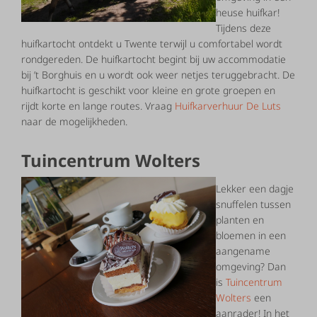
heuse huifkar!
Tijdens deze
huifkartocht ontdekt u Twente terwijl u comfortabel wordt
rondgereden. De huifkartocht begint bij uw accommodatie
bij ’t Borghuis en u wordt ook weer netjes teruggebracht. De
huifkartocht is geschikt voor kleine en grote groepen en
rijdt korte en lange routes. Vraag
Huifkarverhuur De Luts
naar de mogelijkheden.
Tuincentrum Wolters
Lekker een dagje
snuffelen tussen
planten en
bloemen in een
aangename
omgeving? Dan
is
Tuincentrum
Wolters
een
aanrader! In het