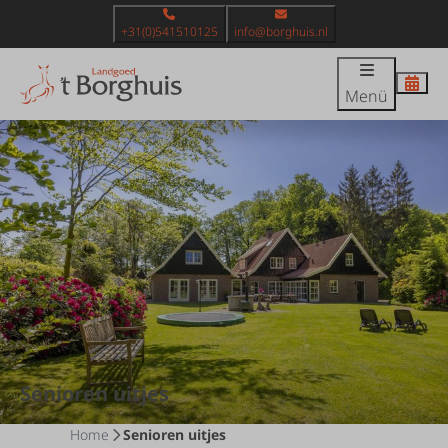
+31(0)541510125
info@borghuis.nl
Menü
Senioren uitjes
Home
Senioren uitjes