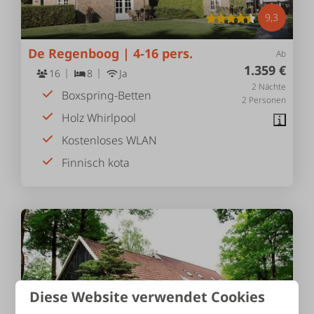
9,3
De Regenboog | 4-16 pers.
Ab
1.359 €
16
8
Ja
2 Nächte
Boxspring-Betten
2 Personen
Holz Whirlpool
Kostenloses WLAN
Finnisch kota
Diese Website verwendet Cookies