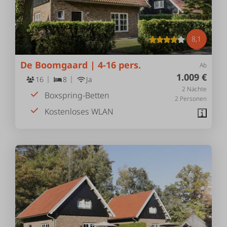
8,1
De Boomgaard | 4-16 pers.
Ab
1.009 €
16
8
Ja
2 Nächte
Boxspring-Betten
2 Personen
Kostenloses WLAN