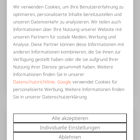
Wir verwenden Cookies, um Ihre Benutzererfahrung zu
9,1
optimieren, personalisierte Inhalte bereitzustellen und
unseren Datenverkehr zu analysieren. Wir teilen auch
De Vuursteen | 10 - 43 pers.
Ab
Informationen über Ihre Nutzung unserer Website mit
2.359 €
40
14
Ja
unseren Partnern für soziale Medien, Werbung und
2 Nächte
Analyse. Diese Partner können diese Informationen mit
Boxspring-Betten
2 Personen
anderen Informationen kombinieren, die Sie ihnen zur
Holz Whirlpool
Verfügung gestellt haben oder die sie aufgrund Ihrer
Kostenloses WLAN
Nutzung ihrer Dienste gesammelt haben. Weitere
Informationen finden Sie in unserer
Finnisch kota
Datenschutzrichtlinie
.
Google
verwendet Cookies für
Überdachte Terrasse
personalisierte Werbung. Weitere Informationen finden
Sie in unserer Datenschutzerklärung.
Alle akzeptieren
Individuelle Einstellungen
Ablehnen