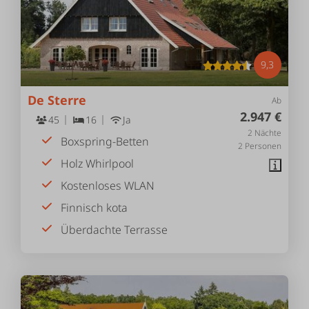
9,3
De Sterre
Ab
2.947 €
45
16
Ja
2 Nächte
Boxspring-Betten
2 Personen
Holz Whirlpool
Kostenloses WLAN
Finnisch kota
Überdachte Terrasse