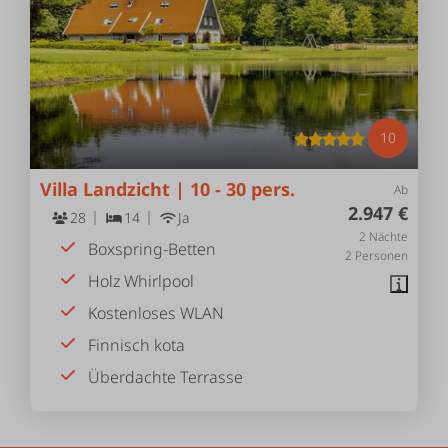
10
Villa Landzicht | 10 - 30 pers.
Ab
2.947 €
28
14
Ja
2 Nächte
Boxspring-Betten
2 Personen
Holz Whirlpool
Kostenloses WLAN
Finnisch kota
Überdachte Terrasse