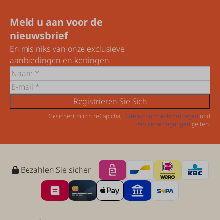
Meld u aan voor de
nieuwsbrief
En mis niks van onze exclusieve
aanbiedingen en kortingen
Registrieren Sie Sich
Gesichert durch reCaptcha,
Datenschutzbestimmungen
und
Servicebedingungen
gelten.
Bezahlen Sie sicher