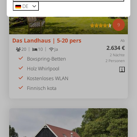
DE
9
Das Landhaus | 5-20 pers
Ab
2.634 €
20
10
Ja
2 Nächte
Boxspring-Betten
2 Personen
Holz Whirlpool
Kostenloses WLAN
Finnisch kota