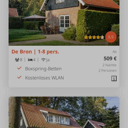
8,9
De Bron | 1-8 pers.
Ab
509 €
8
4
Ja
2 Nächte
Boxspring-Betten
2 Personen
Kostenloses WLAN