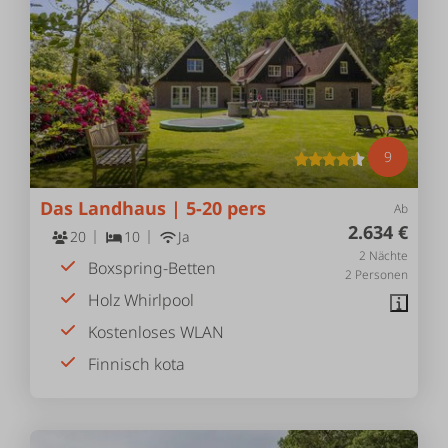
9
Das Landhaus | 5-20 pers
Ab
2.634 €
20
10
Ja
2 Nächte
Boxspring-Betten
2 Personen
Holz Whirlpool
Kostenloses WLAN
Finnisch kota