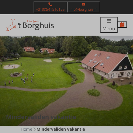
+31(0)541510125
info@borghuis.nl
Menü
Mindervaliden vakantie
Home
Mindervaliden vakantie