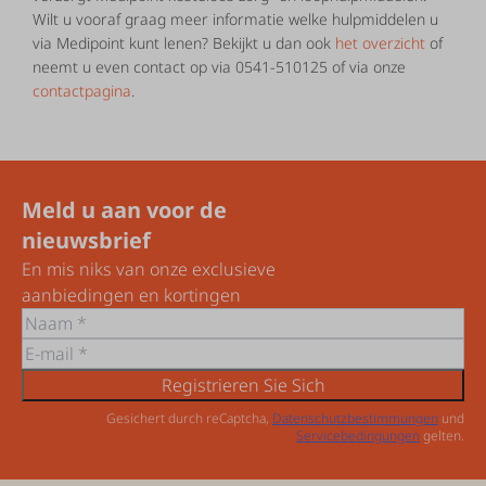
Wilt u vooraf graag meer informatie welke hulpmiddelen u
via Medipoint kunt lenen? Bekijkt u dan ook
het overzicht
of
neemt u even contact op via 0541-510125 of via onze
contactpagina
.
Meld u aan voor de
nieuwsbrief
En mis niks van onze exclusieve
aanbiedingen en kortingen
Registrieren Sie Sich
Gesichert durch reCaptcha,
Datenschutzbestimmungen
und
Servicebedingungen
gelten.