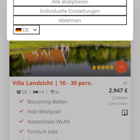
Alle akzeptieren
Individuelle Einstellungen
Ablehnen
DE
10
Villa Landzicht | 10 - 30 pers.
Ab
2.947 €
28
14
Ja
2 Nächte
Boxspring-Betten
2 Personen
Holz Whirlpool
Kostenloses WLAN
Finnisch kota