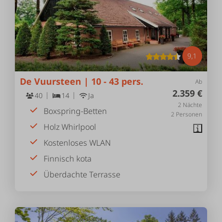
9,1
De Vuursteen | 10 - 43 pers.
Ab
2.359 €
40
14
Ja
2 Nächte
Boxspring-Betten
2 Personen
Holz Whirlpool
Kostenloses WLAN
Finnisch kota
Überdachte Terrasse