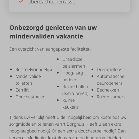
Überdachte Terrasse
Onbezorgd genieten van uw
mindervaliden vakantie
Een overzicht van aangepaste faciliteiten:
Draadloze
belalarmen
Rolstoelvriendelijke
Drempelloos
Hoog-laag
Mindervalide
Automatische
bedden
toiletten
deuropeners
Ruime hallen
Een lift
Bedhekken
(extra breed)
Douchestoelen
Ruime kamers
Ruime
keukens
Tijdens uw verblijf heeft u de mogelijkheid om kosteloos uw
zorgmiddelen te lenen van ’t Borghuis. Heeft u een extra
hoog-laagbed nodig? Of een extra douchestoel nodig? Dan
verzorgt Medipoint kosteloos zorg- en loophulpmiddelen.