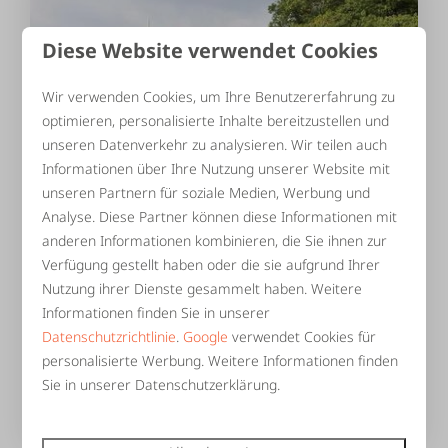
Diese Website verwendet Cookies
Wir verwenden Cookies, um Ihre Benutzererfahrung zu
optimieren, personalisierte Inhalte bereitzustellen und
unseren Datenverkehr zu analysieren. Wir teilen auch
Informationen über Ihre Nutzung unserer Website mit
9,3
unseren Partnern für soziale Medien, Werbung und
Analyse. Diese Partner können diese Informationen mit
De Sterre
Ab
anderen Informationen kombinieren, die Sie ihnen zur
2.947 €
45
16
Ja
Verfügung gestellt haben oder die sie aufgrund Ihrer
2 Nächte
Boxspring-Betten
Nutzung ihrer Dienste gesammelt haben. Weitere
2 Personen
Holz Whirlpool
Informationen finden Sie in unserer
Datenschutzrichtlinie
.
Google
verwendet Cookies für
Kostenloses WLAN
personalisierte Werbung. Weitere Informationen finden
Finnisch kota
Sie in unserer Datenschutzerklärung.
Überdachte Terrasse