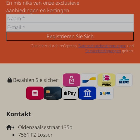
En mis niks van onze exclusieve
aanbiedingen en kortingen
Registrieren Sie Sich
Gesichert durch reCaptcha,
Datenschutzbestimmungen
und
Servicebedingungen
gelten.
Bezahlen Sie sicher
Kontakt
Oldenzaalsestraat 135b
7581 PZ Losser