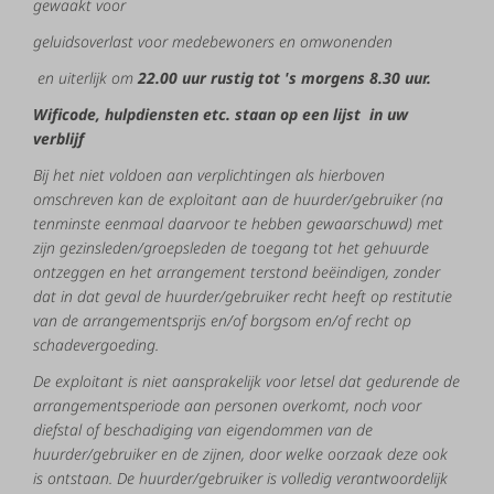
gewaakt
voor
geluidsoverlast
voor
medebewoners
en
omwonenden
en uiterlijk
om
22.00
uur
rustig
tot
's
morgens
8.30
uur.
W
ificode,
hulpdiensten
etc.
staan
op
een
lijst
in
uw
verblijf
Bij
het
niet
voldoen
aan
verplichtingen
als
hierboven
omschreven
kan
de
exploitant
aan
de
huurder/gebruiker
(na
tenminste
eenmaal
daarvoor
te
hebben
gewaarschuwd)
met
zijn
gezinsleden/groepsleden
de
toegang
tot
het
gehuurde
ontzeggen
en
het
arrangement
terstond
beëindigen,
zonder
dat
in
dat
geval
de
huurder/gebruiker
recht
heeft
op
restitutie
van
de
arrangementsprijs
en/of
borgsom
en/of
recht
op
schadevergoeding.
De
exploitant
is
niet
aansprakelijk
voor
letsel
dat
gedurende
de
arrangementsperiode
aan
personen
overkomt,
noch
voor
diefstal
of
beschadiging
van
eigendommen
van
de
huurder/gebruiker
en
de
zijnen,
door
welke
oorzaak
deze
ook
is
ontstaan.
De
huurder/gebruiker
is
volledig
verantwoordelijk