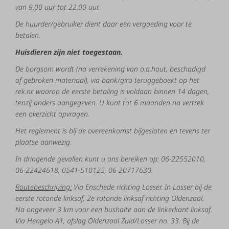
van
9.00
uur
tot
22.00
uur.
De
huurder/gebruiker
dient
daar
een
vergoeding
voor
te
betalen.
Huisdieren
zijn
niet
toegestaan.
De
borgsom
wordt
(na
verrekening
van
o.a.
hout
,
beschadigd
of
gebroken
materiaal),
via
bank/giro
teruggeboekt
op
het
rek.nr.
waarop
de
eerste
betaling
is
voldaan binnen 14 dagen,
tenzij anders aangegeven.
U kunt tot 6 maanden na vertrek
een overzicht opvragen.
Het
reglement
is
bij
de
overeenkomst
bijgesloten
en
tevens
ter
plaatse
aanwezig.
In
dringende
gevallen
kunt
u
ons
bereiken
op: 06
-
22552010,
06-22424618,
0541-510125, 06-20717630.
Routebeschrijving:
Via
Enschede
richting
Losser.
In
Losser
bij
de
eerste
rotonde
linksaf,
2
e
rotonde
linksaf
richting
Oldenzaal.
Na
ongeveer
3
km
voor
een
bushalte
aan
de
linkerkant
linksaf.
Via
Hengelo
A1,
afslag
Oldenzaal
Zuid/Losser
no.
33.
Bij
de