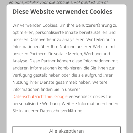
en
aansprakelijk
voor
alle
schade
en/of
overlast
van
al
diegenen,
die
bij
het
op
bezoek
komen
en/of
met
hem
in
het
Diese Website verwendet Cookies
gehuurde
verblijven.
Overtredingen
van
deze
overeenkomst
door
de
in
de
vorige
zin
bedoelde
personen
worden
volledig
Wir verwenden Cookies, um Ihre Benutzererfahrung zu
aan
de
huurder
toegerekend.
optimieren, personalisierte Inhalte bereitzustellen und
De
oplevering
van
het
gehuurde
dient
opgeruimd,
stof
en
unseren Datenverkehr zu analysieren. Wir teilen auch
vetvrij
te
geschieden,
afvalemmers
leeg
en
voor
zover
het
Informationen über Ihre Nutzung unserer Website mit
aanwezige
keukeninventaris,
huisraad
en
meubelen
betreft,
vrij
unseren Partnern für soziale Medien, Werbung und
van
breuken,
storingen
of
andere
mankementen
(waaronder
Analyse. Diese Partner können diese Informationen mit
begrepen
onvolledigheid).Alles
weer
op
de
plaats
zoals
bij
anderen Informationen kombinieren, die Sie ihnen zur
aankomst.
Wanneer
er
linnen
en/of
handdoeken
gehuurd
zijn
Verfügung gestellt haben oder die sie aufgrund Ihrer
deze
bij
vertrek
in
de
hal
leggen.
Nutzung ihrer Dienste gesammelt haben. Weitere
De
huurder/gebruiker
heeft
tot
twee
uur
na
aankomst
de
Informationen finden Sie in unserer
gelegenheid
om
aan
de
exploitant
door
hem
Datenschutzrichtlinie
.
Google
verwendet Cookies für
personalisierte Werbung. Weitere Informationen finden
geconstateerde
storingen,
breuken
of
mankementen
op
te
geven,
in
welk
geval
de
huurder/gebruiker
zijn
Sie in unserer Datenschutzerklärung.
aansprakelijkheid
voor
die
storingen
etc.
uitsluit,
tenzij
zij
door
hem
zijn
veroorzaakt.
De
huurder/gebruiker
Alle akzeptieren