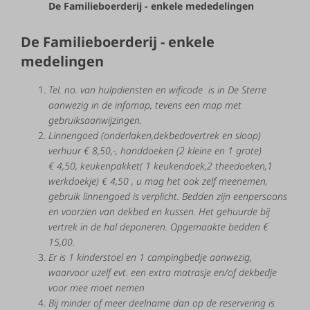
De Familieboerderij - enkele mededelingen
De Familieboerderij - enkele
medelingen
Tel.
no.
van hulpdiensten en wificode is in
De
Sterre
aanwezig in de infomap, tevens een map met
gebruiksaanwijzingen.
Linnengoed
(onderlaken,dekbedovertrek en sloop)
verhuur
€ 8,50
,-,
handdoeken
(2 kleine en 1 grote)
€
4,50,
keukenpakket( 1 keukendoek,2 theedoeken,1
werkdoekje)
€
4,50
,
u
mag
het
ook
zelf
meenemen,
gebruik
linnengoed
is
verplicht.
Bedden
zijn
eenpersoons
en
voorzien
van
dekbed
en
kussen.
Het
gehuurde
bij
vertrek
in
de
hal
deponeren. Opgemaakte bedden €
15,00.
Er
is 1
kinderstoel
en
1
campingbedje
aanwezig,
waarvoor
uzelf
evt.
een
extra
matrasje
en/of
dekbedje
voor
mee
moet
nemen
Bij
m
inder
of
meer
deelname
dan
op
de
reservering
is