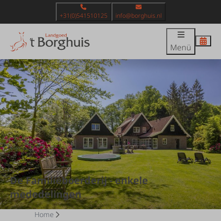
+31(0)541510125
info@borghuis.nl
Menü
De Familieboerderij - enkele
mededelingen
Home