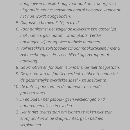
aangegeven
uiterlijk 1
dag
voor aankomst
doorgeven,
uitgaande van het maximaal aantal personen waarvoor
het huis wordt aangeboden.
Daggasten betalen € 10,- p.p.p.d.
Voor
aankomst
het volgende
inleveren:
een
gasten
lijst
met
namen, geb. datum
, woonplaats. Verder
ontvangen wij graag twee mobiele nummers.
Vuilniszakken,
toiletpapier,
schoonmaakartikelen moet u
zelf meebrengen. Er is een filter koffiezetapparaat
aanwezig.
Gourmetten en fonduen is binnenshuis niet toegestaan.
De
gasten
van
de
familieboerderij
hebben
toegang
tot
de
gezamenlijke
overdekte
speel
–
en
spelruimte.
De
auto's
parkeren
op
de
daarvoor
bestemde
parkeerplaats.
In
en
buiten
het
gebouw
geen
versieringen
o.i.d.
aanbrengen alleen in overleg.
Het
is
niet
toegestaan
om
binnen
te
roken,niet eten
en/of drinken in de slaapruimtes, geen bedden
verplaatsen.