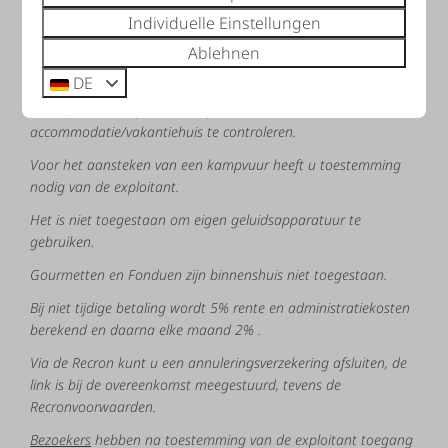
dient
het
gehuurde
en
de
(het)
daarin
aanwezige
huisraad,
Individuelle Einstellungen
meubilair
en
inventaris
te
gebruiken
overeenkomstig
de
Ablehnen
bestemming
en
deze
gedurende
de
arrangementsperiode
goed
en
deugdelijk
te
verzorgen.
DE
De
exploitant
heeft
ten
alle
tijden
het
recht
de
accommodatie/vakantiehuis
te
controleren.
Voor
het
aansteken
van
een
kampvuur
heeft
u
toestemming
nodig
van
de
exploitant.
Het is niet toegestaan om eigen geluidsapparatuur te
gebruiken.
Gourmetten en Fonduen zijn binnenshuis niet toegestaan.
Bij
niet
tijdige
betaling
wordt
5%
rente
en
administratiekosten
berekend
en
daarna
elke
maand
2%
.
Via
de
Recron
kunt
u
een
annuleringsverzekering
afsluiten,
de
link is bij
de
overeenkomst
meegestuurd,
tevens
de
R
ecronvoorwaarden.
Bezoekers
hebben
na
toestemming
van
de
exploitant
toegang