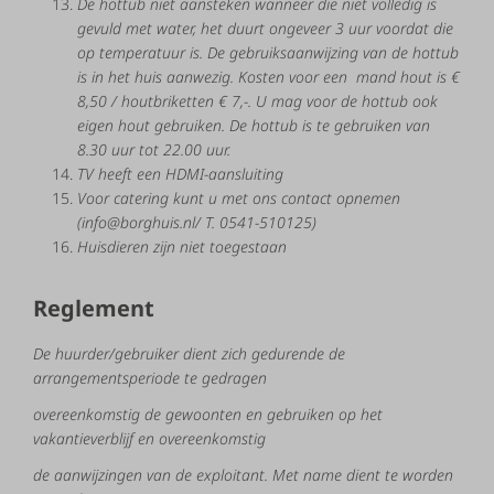
De hottub niet aansteken wanneer die niet volledig is
gevuld met water, het duurt ongeveer 3 uur voordat die
op temperatuur is. De gebruiksaanwijzing van de hottub
is in het huis aanwezig. Kosten voor een mand hout is €
8,50 / houtbriketten € 7,-. U mag voor de hottub ook
eigen hout gebruiken. De hottub is te gebruiken van
8.30 uur tot 22.00 uur.
TV heeft een HDMI-aansluiting
Voor catering kunt u met ons contact opnemen
(info@borghuis.nl/ T. 0541-510125)
Huisdieren zijn niet toegestaan
Reglement
De
huurder/gebruiker
dient
zich
gedurende
de
arrangementsperiode
te
gedragen
overeenkomstig
de gewoonten
en
gebruiken
op
het
vakantieverblijf
en
overeenkomstig
de
aanwijzingen
van
de
exploitant. Met
name
dient
te
worden