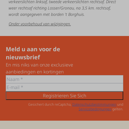
verkeerslichten
linksaf,
tweede
verkeerslichten
rechtsaf.
Direct
weer
rechtsaf
richting Losser/Gronau,
na
3,5
km.
rechtsaf,
wordt
aangegeven
met
borden
't
B
orghuis.
Onder voorbehoud van wijzigingen.
Meld u aan voor de
nieuwsbrief
En mis niks van onze exclusieve
aanbiedingen en kortingen
Registrieren Sie Sich
Gesichert durch reCaptcha,
Datenschutzbestimmungen
und
Servicebedingungen
gelten.